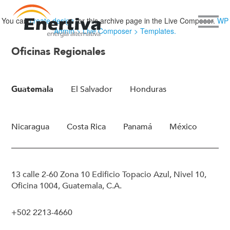
You can
create design
for this archive page in the Live Composer.
WP
Admin > Live Composer > Templates.
Oficinas Regionales
Guatemala
El Salvador
Honduras
Nicaragua
Costa Rica
Panamá
México
13 calle 2-60 Zona 10 Edificio Topacio Azul, Nivel 10,
Oficina 1004, Guatemala, C.A.
+502 2213-4660