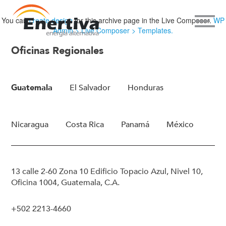
You can
create design
for this archive page in the Live Composer.
WP
Admin > Live Composer > Templates.
Oficinas Regionales
Guatemala
El Salvador
Honduras
Nicaragua
Costa Rica
Panamá
México
13 calle 2-60 Zona 10 Edificio Topacio Azul, Nivel 10,
Oficina 1004, Guatemala, C.A.
+502 2213-4660