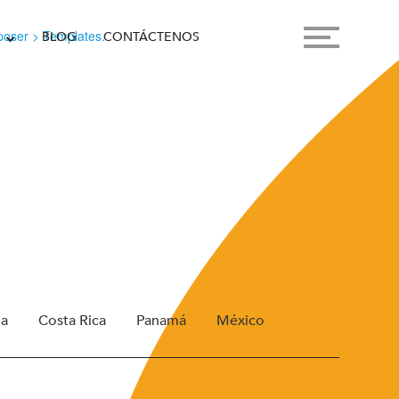
oser > Templates.
BLOG
CONTÁCTENOS
ua
Costa Rica
Panamá
México