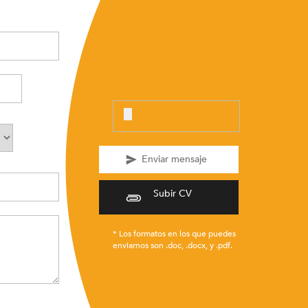
Subir CV
* Los formatos en los que puedes
enviarnos son .doc, .docx, y .pdf.