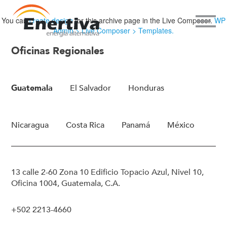
You can
create design
for this archive page in the Live Composer.
WP
Admin > Live Composer > Templates.
Oficinas Regionales
Guatemala
El Salvador
Honduras
Nicaragua
Costa Rica
Panamá
México
13 calle 2-60 Zona 10 Edificio Topacio Azul, Nivel 10,
Oficina 1004, Guatemala, C.A.
+502 2213-4660