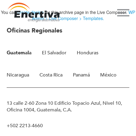
You can
create design
for this archive page in the Live Composer.
WP
Admin > Live Composer > Templates.
Oficinas Regionales
Guatemala
El Salvador
Honduras
Nicaragua
Costa Rica
Panamá
México
13 calle 2-60 Zona 10 Edificio Topacio Azul, Nivel 10,
Oficina 1004, Guatemala, C.A.
+502 2213-4660