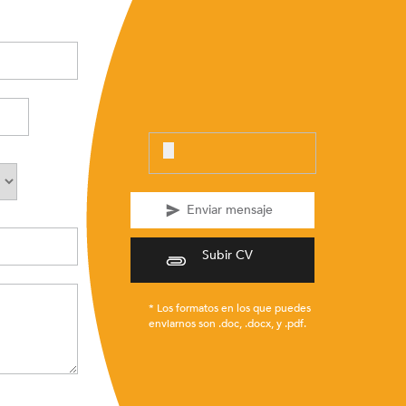
Subir CV
* Los formatos en los que puedes
enviarnos son .doc, .docx, y .pdf.