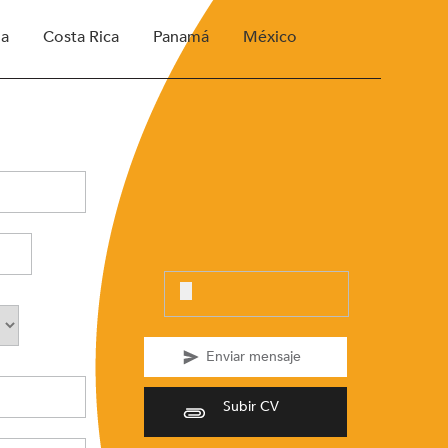
ua
Costa Rica
Panamá
México
Subir CV