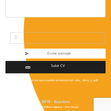
Subir CV
* Los formatos en los que puedes enviarnos son .doc, .docx, y .pdf.
2018 - Enertiva
Design
La Fábrica Agency
/ Web Design