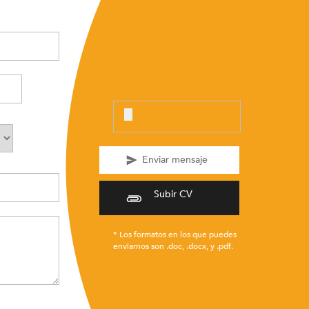
Subir CV
* Los formatos en los que puedes
enviarnos son .doc, .docx, y .pdf.