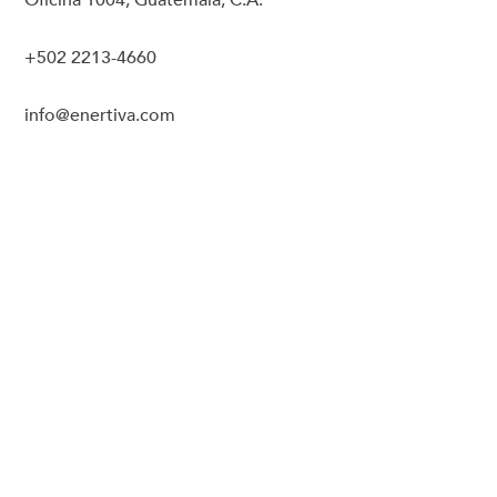
Oficina 1004, Guatemala, C.A.
+502 2213-4660
info@enertiva.com