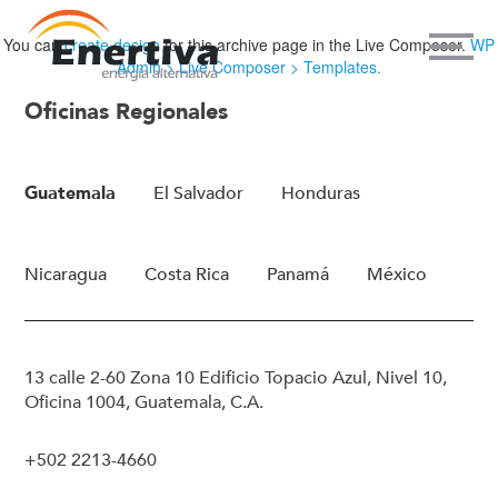
You can
create design
for this archive page in the Live Composer.
WP
Admin > Live Composer > Templates.
Oficinas Regionales
Guatemala
El Salvador
Honduras
Nicaragua
Costa Rica
Panamá
México
13 calle 2-60 Zona 10 Edificio Topacio Azul, Nivel 10,
Oficina 1004, Guatemala, C.A.
+502 2213-4660