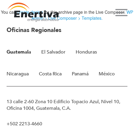
You can
create design
for this archive page in the Live Composer.
WP
Admin > Live Composer > Templates.
Oficinas Regionales
Guatemala
El Salvador
Honduras
Nicaragua
Costa Rica
Panamá
México
13 calle 2-60 Zona 10 Edificio Topacio Azul, Nivel 10,
Oficina 1004, Guatemala, C.A.
+502 2213-4660