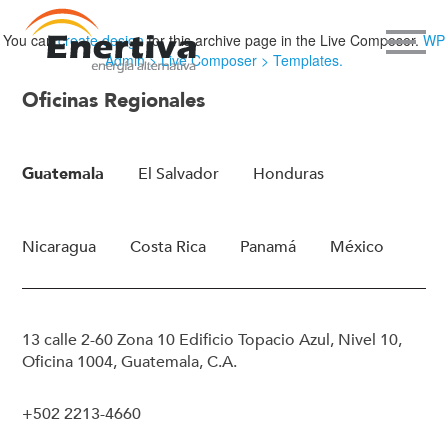
You can
create design
for this archive page in the Live Composer.
WP
Admin > Live Composer > Templates.
Oficinas Regionales
Guatemala
El Salvador
Honduras
Nicaragua
Costa Rica
Panamá
México
13 calle 2-60 Zona 10 Edificio Topacio Azul, Nivel 10,
Oficina 1004, Guatemala, C.A.
+502 2213-4660